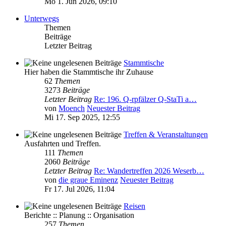
Mo 1. Jun 2026, 09:10
Unterwegs
Themen
Beiträge
Letzter Beitrag
Stammtische
Hier haben die Stammtische ihr Zuhause
62
Themen
3273
Beiträge
Letzter Beitrag
Re: 196. Q-rpfälzer Q-StaTi a…
von
Moench
Neuester Beitrag
Mi 17. Sep 2025, 12:55
Treffen & Veranstaltungen
Ausfahrten und Treffen.
111
Themen
2060
Beiträge
Letzter Beitrag
Re: Wandertreffen 2026 Weserb…
von
die graue Eminenz
Neuester Beitrag
Fr 17. Jul 2026, 11:04
Reisen
Berichte :: Planung :: Organisation
257
Themen