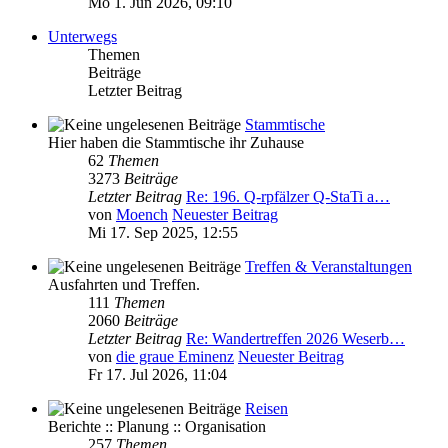
Mo 1. Jun 2026, 09:10
Unterwegs
Themen
Beiträge
Letzter Beitrag
Stammtische
Hier haben die Stammtische ihr Zuhause
62
Themen
3273
Beiträge
Letzter Beitrag
Re: 196. Q-rpfälzer Q-StaTi a…
von
Moench
Neuester Beitrag
Mi 17. Sep 2025, 12:55
Treffen & Veranstaltungen
Ausfahrten und Treffen.
111
Themen
2060
Beiträge
Letzter Beitrag
Re: Wandertreffen 2026 Weserb…
von
die graue Eminenz
Neuester Beitrag
Fr 17. Jul 2026, 11:04
Reisen
Berichte :: Planung :: Organisation
257
Themen