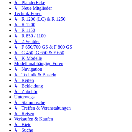
↳ PlauderEcke
↳ Neue Mitglieder
Technik-Foren
↳ R 1200 (LC) & R 1250
↳ R 1200
↳ R 1150
↳ R 850 / 1100
↳ 2-Ventiler
↳ F 650/700 GS & F 800 GS
↳ G 450, G 650 & F 650
↳ K-Modelle
Modellunabhängige Foren
↳ Navigation
↳ Technik & Basteln
↳ Reifen
↳ Bekleidung
↳ Zubehör
Unterwegs
↳ Stammtische
↳ Treffen & Veranstaltungen
↳ Reisen
Verkaufen & Kaufen
↳ Biete
↳ Suche