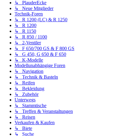
↳ PlauderEcke
↳ Neue Mitglieder
Technik-Foren
↳ R 1200 (LC) & R 1250
↳ R 1200
↳ R 1150
↳ R 850 / 1100
↳ 2-Ventiler
↳ F 650/700 GS & F 800 GS
↳ G 450, G 650 & F 650
↳ K-Modelle
Modellunabhängige Foren
↳ Navigation
↳ Technik & Basteln
↳ Reifen
↳ Bekleidung
↳ Zubehör
Unterwegs
↳ Stammtische
↳ Treffen & Veranstaltungen
↳ Reisen
Verkaufen & Kaufen
↳ Biete
↳ Suche