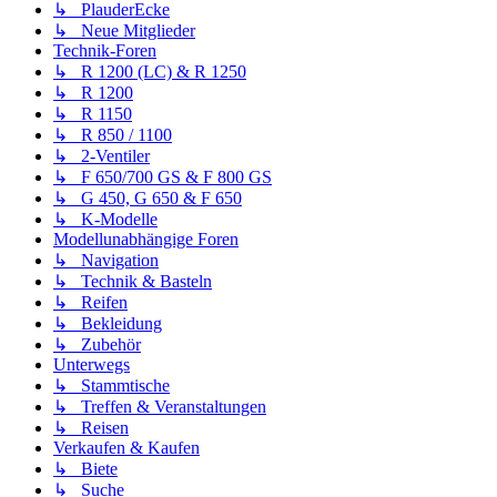
↳ PlauderEcke
↳ Neue Mitglieder
Technik-Foren
↳ R 1200 (LC) & R 1250
↳ R 1200
↳ R 1150
↳ R 850 / 1100
↳ 2-Ventiler
↳ F 650/700 GS & F 800 GS
↳ G 450, G 650 & F 650
↳ K-Modelle
Modellunabhängige Foren
↳ Navigation
↳ Technik & Basteln
↳ Reifen
↳ Bekleidung
↳ Zubehör
Unterwegs
↳ Stammtische
↳ Treffen & Veranstaltungen
↳ Reisen
Verkaufen & Kaufen
↳ Biete
↳ Suche