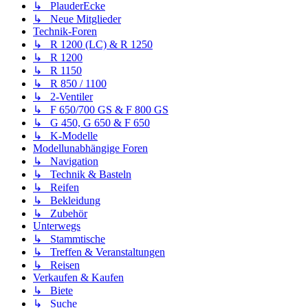
↳ PlauderEcke
↳ Neue Mitglieder
Technik-Foren
↳ R 1200 (LC) & R 1250
↳ R 1200
↳ R 1150
↳ R 850 / 1100
↳ 2-Ventiler
↳ F 650/700 GS & F 800 GS
↳ G 450, G 650 & F 650
↳ K-Modelle
Modellunabhängige Foren
↳ Navigation
↳ Technik & Basteln
↳ Reifen
↳ Bekleidung
↳ Zubehör
Unterwegs
↳ Stammtische
↳ Treffen & Veranstaltungen
↳ Reisen
Verkaufen & Kaufen
↳ Biete
↳ Suche