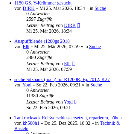
1150 GS, Y-Krümmer gesucht
von
D!RK
»
Mi 25. Mär 2026, 18:34
» in
Suche
0
Antworten
2597
Zugriffe
Letzter Beitrag
von
D!RK
Mi 25. Mär 2026, 18:34
Auspuffblende r1200gs 2018
von
Elli
»
Mi 25. Mär 2026, 07:59
» in
Suche
0
Antworten
2480
Zugriffe
Letzter Beitrag
von
Elli
Mi 25. Mär 2026, 07:59
suche Sitzbank (hoch) für R1200R, Bj. 2012, K27
von
Yogi
»
So 22. Feb 2026, 09:21
» in
Suche
0
Antworten
11380
Zugriffe
Letzter Beitrag
von
Yogi
So 22. Feb 2026, 09:21
Tankrucksack Reißverschluss ersetzen, reparieren, nähen
von
kh500h1
»
Do 25. Dez 2025, 10:32
» in
Technik &
Basteln
0
Antworten