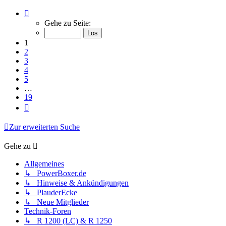
Seite
1
Gehe zu Seite:
von
19
1
2
3
4
5
…
19
Nächste
Zur erweiterten Suche
Gehe zu
Allgemeines
↳ PowerBoxer.de
↳ Hinweise & Ankündigungen
↳ PlauderEcke
↳ Neue Mitglieder
Technik-Foren
↳ R 1200 (LC) & R 1250