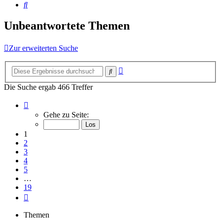
Suche
Unbeantwortete Themen
Zur erweiterten Suche
Erweiterte
Suche
Suche
Die Suche ergab 466 Treffer
Seite
1
Gehe zu Seite:
von
19
1
2
3
4
5
…
19
Nächste
Themen