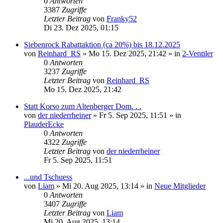
0
Antworten
3387
Zugriffe
Letzter Beitrag
von
Franky52
Di 23. Dez 2025, 01:15
Siebenrock Rabattaktion (ca 20%) bis 18.12.2025
von
Reinhard_RS
»
Mo 15. Dez 2025, 21:42
» in
2-Ventiler
0
Antworten
3237
Zugriffe
Letzter Beitrag
von
Reinhard_RS
Mo 15. Dez 2025, 21:42
Statt Korso zum Altenberger Dom. . .
von
der niederrheiner
»
Fr 5. Sep 2025, 11:51
» in
PlauderEcke
0
Antworten
4322
Zugriffe
Letzter Beitrag
von
der niederrheiner
Fr 5. Sep 2025, 11:51
...und Tschuess
von
Liam
»
Mi 20. Aug 2025, 13:14
» in
Neue Mitglieder
0
Antworten
3407
Zugriffe
Letzter Beitrag
von
Liam
Mi 20. Aug 2025, 13:14