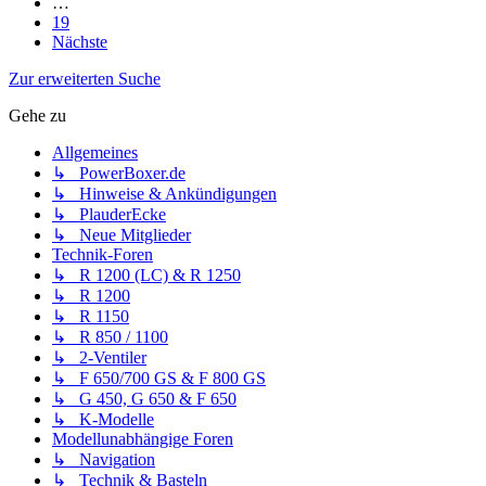
…
19
Nächste
Zur erweiterten Suche
Gehe zu
Allgemeines
↳ PowerBoxer.de
↳ Hinweise & Ankündigungen
↳ PlauderEcke
↳ Neue Mitglieder
Technik-Foren
↳ R 1200 (LC) & R 1250
↳ R 1200
↳ R 1150
↳ R 850 / 1100
↳ 2-Ventiler
↳ F 650/700 GS & F 800 GS
↳ G 450, G 650 & F 650
↳ K-Modelle
Modellunabhängige Foren
↳ Navigation
↳ Technik & Basteln