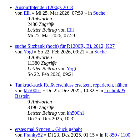
Auspuffblende r1200gs 2018
von
Elli
»
Mi 25. Mär 2026, 07:59
» in
Suche
0
Antworten
2480
Zugriffe
Letzter Beitrag
von
Elli
Mi 25. Mär 2026, 07:59
suche Sitzbank (hoch) für R1200R, Bj. 2012, K27
von
Yogi
»
So 22. Feb 2026, 09:21
» in
Suche
0
Antworten
11380
Zugriffe
Letzter Beitrag
von
Yogi
So 22. Feb 2026, 09:21
Tankrucksack Reißverschluss ersetzen, reparieren, nähen
von
kh500h1
»
Do 25. Dez 2025, 10:32
» in
Technik &
Basteln
0
Antworten
3196
Zugriffe
Letzter Beitrag
von
kh500h1
Do 25. Dez 2025, 10:32
erstes mal Syncen... Glück gehabt
von
Franky52
»
Di 23. Dez 2025, 01:15
» in
R 850 / 1100