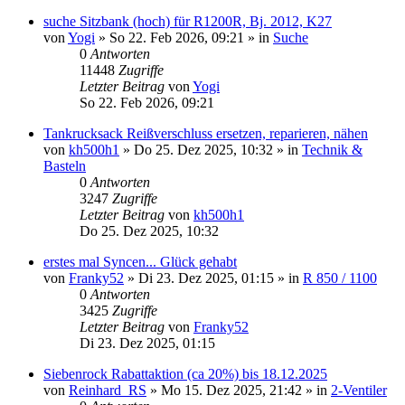
suche Sitzbank (hoch) für R1200R, Bj. 2012, K27
von
Yogi
»
So 22. Feb 2026, 09:21
» in
Suche
0
Antworten
11448
Zugriffe
Letzter Beitrag
von
Yogi
So 22. Feb 2026, 09:21
Tankrucksack Reißverschluss ersetzen, reparieren, nähen
von
kh500h1
»
Do 25. Dez 2025, 10:32
» in
Technik &
Basteln
0
Antworten
3247
Zugriffe
Letzter Beitrag
von
kh500h1
Do 25. Dez 2025, 10:32
erstes mal Syncen... Glück gehabt
von
Franky52
»
Di 23. Dez 2025, 01:15
» in
R 850 / 1100
0
Antworten
3425
Zugriffe
Letzter Beitrag
von
Franky52
Di 23. Dez 2025, 01:15
Siebenrock Rabattaktion (ca 20%) bis 18.12.2025
von
Reinhard_RS
»
Mo 15. Dez 2025, 21:42
» in
2-Ventiler