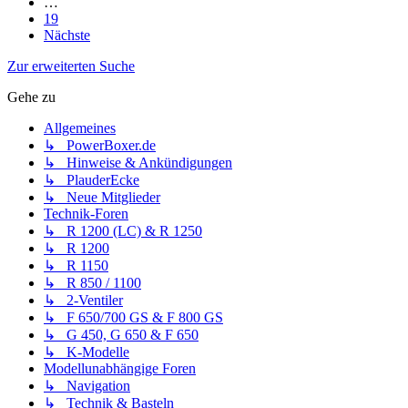
…
19
Nächste
Zur erweiterten Suche
Gehe zu
Allgemeines
↳ PowerBoxer.de
↳ Hinweise & Ankündigungen
↳ PlauderEcke
↳ Neue Mitglieder
Technik-Foren
↳ R 1200 (LC) & R 1250
↳ R 1200
↳ R 1150
↳ R 850 / 1100
↳ 2-Ventiler
↳ F 650/700 GS & F 800 GS
↳ G 450, G 650 & F 650
↳ K-Modelle
Modellunabhängige Foren
↳ Navigation
↳ Technik & Basteln