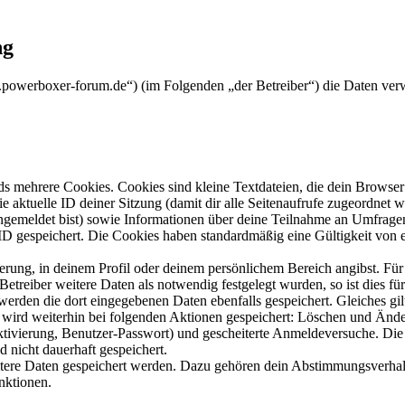
ng
.powerboxer-forum.de“) (im Folgenden „der Betreiber“) die Daten ve
s mehrere Cookies. Cookies sind kleine Textdateien, die dein Browser 
ie aktuelle ID deiner Sitzung (damit dir alle Seitenaufrufe zugeordnet
angemeldet bist) sowie Informationen über deine Teilnahme an Umfragen
ID gespeichert. Die Cookies haben standardmäßig eine Gültigkeit von e
ierung, in deinem Profil oder deinem persönlichem Bereich angibst. Für
reiber weitere Daten als notwendig festgelegt wurden, so ist dies für 
 werden die dort eingegebenen Daten ebenfalls gespeichert. Gleiches gi
e wird weiterhin bei folgenden Aktionen gespeichert: Löschen und Änd
ktivierung, Benutzer-Passwort) und gescheiterte Anmeldeversuche. D
d nicht dauerhaft gespeichert.
eitere Daten gespeichert werden. Dazu gehören dein Abstimmungsverhal
nktionen.