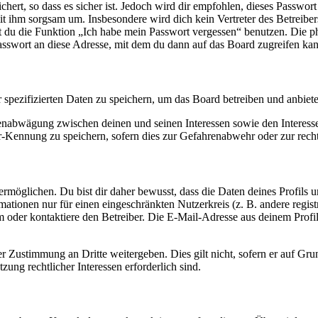
ert, so dass es sicher ist. Jedoch wird dir empfohlen, dieses Passwor
it ihm sorgsam um. Insbesondere wird dich kein Vertreter des Betreibe
nst du die Funktion „Ich habe mein Passwort vergessen“ benutzen. Di
asswort an diese Adresse, mit dem du dann auf das Board zugreifen kan
r spezifizierten Daten zu speichern, um das Board betreiben und anbiet
ssenabwägung zwischen deinen und seinen Interessen sowie den Interes
-Kennung zu speichern, sofern dies zur Gefahrenabwehr oder zur recht
möglichen. Du bist dir daher bewusst, dass die Daten deines Profils und
mationen nur für einen eingeschränkten Nutzerkreis (z. B. andere regist
oder kontaktiere den Betreiber. Die E-Mail-Adresse aus deinem Profil 
r Zustimmung an Dritte weitergeben. Dies gilt nicht, sofern er auf Gr
zung rechtlicher Interessen erforderlich sind.