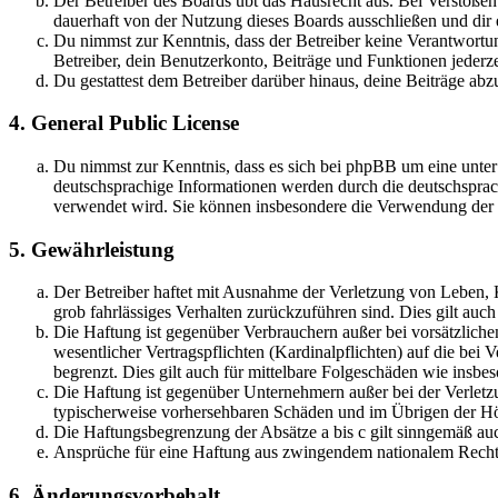
Der Betreiber des Boards übt das Hausrecht aus. Bei Verstöße
dauerhaft von der Nutzung dieses Boards ausschließen und dir e
Du nimmst zur Kenntnis, dass der Betreiber keine Verantwortung 
Betreiber, dein Benutzerkonto, Beiträge und Funktionen jederze
Du gestattest dem Betreiber darüber hinaus, deine Beiträge abz
4. General Public License
Du nimmst zur Kenntnis, dass es sich bei phpBB um eine unter
deutschsprachige Informationen werden durch die deutschspr
verwendet wird. Sie können insbesondere die Verwendung der S
5. Gewährleistung
Der Betreiber haftet mit Ausnahme der Verletzung von Leben, Kö
grob fahrlässiges Verhalten zurückzuführen sind. Dies gilt au
Die Haftung ist gegenüber Verbrauchern außer bei vorsätzlich
wesentlicher Vertragspflichten (Kardinalpflichten) auf die be
begrenzt. Dies gilt auch für mittelbare Folgeschäden wie ins
Die Haftung ist gegenüber Unternehmern außer bei der Verletzu
typischerweise vorhersehbaren Schäden und im Übrigen der Höh
Die Haftungsbegrenzung der Absätze a bis c gilt sinngemäß auc
Ansprüche für eine Haftung aus zwingendem nationalem Recht 
6. Änderungsvorbehalt