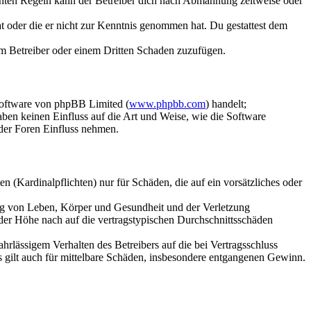
chten Regeln kann der Betreiber dich nach Abmahnung zeitweise oder
hat oder die er nicht zur Kenntnis genommen hat. Du gestattest dem
dem Betreiber oder einem Dritten Schaden zuzufügen.
Software von phpBB Limited (
www.phpbb.com
) handelt;
aben keinen Einfluss auf die Art und Weise, wie die Software
der Foren Einfluss nehmen.
 (Kardinalpflichten) nur für Schäden, die auf ein vorsätzliches oder
ung von Leben, Körper und Gesundheit und der Verletzung
 der Höhe nach auf die vertragstypischen Durchschnittsschäden
rlässigem Verhalten des Betreibers auf die bei Vertragsschluss
 gilt auch für mittelbare Schäden, insbesondere entgangenen Gewinn.