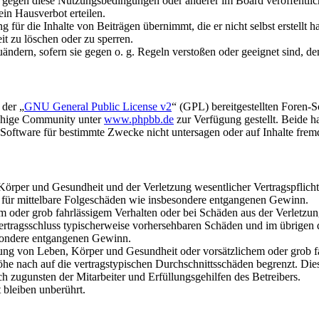
n gegen diese Nutzungsbedingungen oder anderer im Board veröffentli
in Hausverbot erteilen.
für die Inhalte von Beiträgen übernimmt, die er nicht selbst erstellt 
it zu löschen oder zu sperren.
uändern, sofern sie gegen o. g. Regeln verstoßen oder geeignet sind, 
 der „
GNU General Public License v2
“ (GPL) bereitgestellten Foren-
achige Community unter
www.phpbb.de
zur Verfügung gestellt. Beide h
oftware für bestimmte Zwecke nicht untersagen oder auf Inhalte frem
rper und Gesundheit und der Verletzung wesentlicher Vertragspflichten
ch für mittelbare Folgeschäden wie insbesondere entgangenen Gewinn.
em oder grob fahrlässigem Verhalten oder bei Schäden aus der Verletz
i Vertragsschluss typischerweise vorhersehbaren Schäden und im übrigen
besondere entgangenen Gewinn.
ng von Leben, Körper und Gesundheit oder vorsätzlichem oder grob fah
e nach auf die vertragstypischen Durchschnittsschäden begrenzt. Dies
h zugunsten der Mitarbeiter und Erfüllungsgehilfen des Betreibers.
bleiben unberührt.