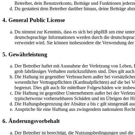
Betreiber, dein Benutzerkonto, Beiträge und Funktionen jederze
Du gestattest dem Betreiber darüber hinaus, deine Beiträge abz
4. General Public License
Du nimmst zur Kenntnis, dass es sich bei phpBB um eine unter
deutschsprachige Informationen werden durch die deutschspr
verwendet wird. Sie können insbesondere die Verwendung der S
5. Gewährleistung
Der Betreiber haftet mit Ausnahme der Verletzung von Leben, Kö
grob fahrlässiges Verhalten zurückzuführen sind. Dies gilt au
Die Haftung ist gegenüber Verbrauchern außer bei vorsätzlich
wesentlicher Vertragspflichten (Kardinalpflichten) auf die be
begrenzt. Dies gilt auch für mittelbare Folgeschäden wie ins
Die Haftung ist gegenüber Unternehmern außer bei der Verletzu
typischerweise vorhersehbaren Schäden und im Übrigen der Höh
Die Haftungsbegrenzung der Absätze a bis c gilt sinngemäß auc
Ansprüche für eine Haftung aus zwingendem nationalem Recht 
6. Änderungsvorbehalt
Der Betreiber ist berechtigt, die Nutzungsbedingungen und di