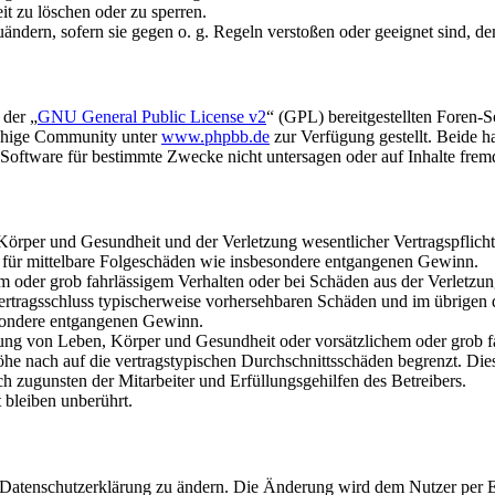
it zu löschen oder zu sperren.
uändern, sofern sie gegen o. g. Regeln verstoßen oder geeignet sind, 
 der „
GNU General Public License v2
“ (GPL) bereitgestellten Foren-
achige Community unter
www.phpbb.de
zur Verfügung gestellt. Beide h
oftware für bestimmte Zwecke nicht untersagen oder auf Inhalte frem
rper und Gesundheit und der Verletzung wesentlicher Vertragspflichten
ch für mittelbare Folgeschäden wie insbesondere entgangenen Gewinn.
em oder grob fahrlässigem Verhalten oder bei Schäden aus der Verletz
i Vertragsschluss typischerweise vorhersehbaren Schäden und im übrigen
besondere entgangenen Gewinn.
ng von Leben, Körper und Gesundheit oder vorsätzlichem oder grob fah
e nach auf die vertragstypischen Durchschnittsschäden begrenzt. Dies
h zugunsten der Mitarbeiter und Erfüllungsgehilfen des Betreibers.
bleiben unberührt.
e Datenschutzerklärung zu ändern. Die Änderung wird dem Nutzer per E-