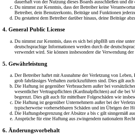
dauerhaft von der Nutzung dieses Boards ausschließen und dir e
Du nimmst zur Kenntnis, dass der Betreiber keine Verantwortung 
Betreiber, dein Benutzerkonto, Beiträge und Funktionen jederze
Du gestattest dem Betreiber darüber hinaus, deine Beiträge abz
4. General Public License
Du nimmst zur Kenntnis, dass es sich bei phpBB um eine unter
deutschsprachige Informationen werden durch die deutschspr
verwendet wird. Sie können insbesondere die Verwendung der S
5. Gewährleistung
Der Betreiber haftet mit Ausnahme der Verletzung von Leben, Kö
grob fahrlässiges Verhalten zurückzuführen sind. Dies gilt au
Die Haftung ist gegenüber Verbrauchern außer bei vorsätzlich
wesentlicher Vertragspflichten (Kardinalpflichten) auf die be
begrenzt. Dies gilt auch für mittelbare Folgeschäden wie ins
Die Haftung ist gegenüber Unternehmern außer bei der Verletzu
typischerweise vorhersehbaren Schäden und im Übrigen der Höh
Die Haftungsbegrenzung der Absätze a bis c gilt sinngemäß auc
Ansprüche für eine Haftung aus zwingendem nationalem Recht 
6. Änderungsvorbehalt