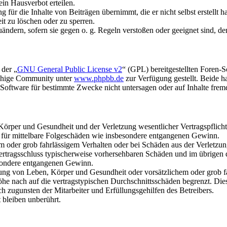
in Hausverbot erteilen.
für die Inhalte von Beiträgen übernimmt, die er nicht selbst erstellt 
it zu löschen oder zu sperren.
uändern, sofern sie gegen o. g. Regeln verstoßen oder geeignet sind, 
 der „
GNU General Public License v2
“ (GPL) bereitgestellten Foren-
achige Community unter
www.phpbb.de
zur Verfügung gestellt. Beide h
oftware für bestimmte Zwecke nicht untersagen oder auf Inhalte frem
rper und Gesundheit und der Verletzung wesentlicher Vertragspflichten
ch für mittelbare Folgeschäden wie insbesondere entgangenen Gewinn.
em oder grob fahrlässigem Verhalten oder bei Schäden aus der Verletz
i Vertragsschluss typischerweise vorhersehbaren Schäden und im übrigen
besondere entgangenen Gewinn.
ng von Leben, Körper und Gesundheit oder vorsätzlichem oder grob fah
e nach auf die vertragstypischen Durchschnittsschäden begrenzt. Dies
h zugunsten der Mitarbeiter und Erfüllungsgehilfen des Betreibers.
bleiben unberührt.