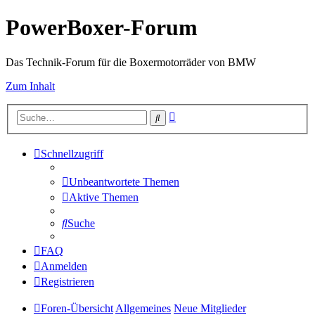
PowerBoxer-Forum
Das Technik-Forum für die Boxermotorräder von BMW
Zum Inhalt
Erweiterte
Suche
Suche
Schnellzugriff
Unbeantwortete Themen
Aktive Themen
Suche
FAQ
Anmelden
Registrieren
Foren-Übersicht
Allgemeines
Neue Mitglieder