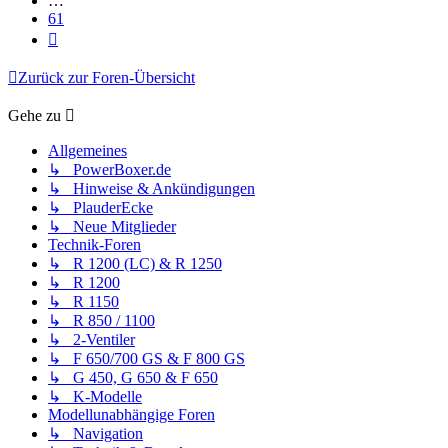
…
61
Nächste
Zurück zur Foren-Übersicht
Gehe zu
Allgemeines
↳ PowerBoxer.de
↳ Hinweise & Ankündigungen
↳ PlauderEcke
↳ Neue Mitglieder
Technik-Foren
↳ R 1200 (LC) & R 1250
↳ R 1200
↳ R 1150
↳ R 850 / 1100
↳ 2-Ventiler
↳ F 650/700 GS & F 800 GS
↳ G 450, G 650 & F 650
↳ K-Modelle
Modellunabhängige Foren
↳ Navigation