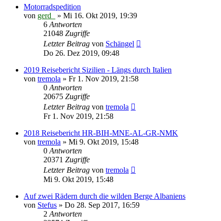
Motorradspedition
von
gerd_
»
Mi 16. Okt 2019, 19:39
6
Antworten
21048
Zugriffe
Letzter Beitrag
von
Schängel
Do 26. Dez 2019, 09:48
2019 Reisebericht Sizilien - Längs durch Italien
von
tremola
»
Fr 1. Nov 2019, 21:58
0
Antworten
20675
Zugriffe
Letzter Beitrag
von
tremola
Fr 1. Nov 2019, 21:58
2018 Reisebericht HR-BIH-MNE-AL-GR-NMK
von
tremola
»
Mi 9. Okt 2019, 15:48
0
Antworten
20371
Zugriffe
Letzter Beitrag
von
tremola
Mi 9. Okt 2019, 15:48
Auf zwei Rädern durch die wilden Berge Albaniens
von
Stefus
»
Do 28. Sep 2017, 16:59
2
Antworten