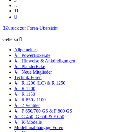
5
…
11
Nächste
Zurück zur Foren-Übersicht
Gehe zu
Allgemeines
↳ PowerBoxer.de
↳ Hinweise & Ankündigungen
↳ PlauderEcke
↳ Neue Mitglieder
Technik-Foren
↳ R 1200 (LC) & R 1250
↳ R 1200
↳ R 1150
↳ R 850 / 1100
↳ 2-Ventiler
↳ F 650/700 GS & F 800 GS
↳ G 450, G 650 & F 650
↳ K-Modelle
Modellunabhängige Foren