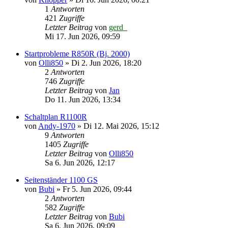
1
Antworten
421
Zugriffe
Letzter Beitrag
von
gerd_
Mi 17. Jun 2026, 09:59
Startprobleme R850R (Bj. 2000)
von
Olli850
»
Di 2. Jun 2026, 18:20
2
Antworten
746
Zugriffe
Letzter Beitrag
von
Jan
Do 11. Jun 2026, 13:34
Schaltplan R1100R
von
Andy-1970
»
Di 12. Mai 2026, 15:12
9
Antworten
1405
Zugriffe
Letzter Beitrag
von
Olli850
Sa 6. Jun 2026, 12:17
Seitenständer 1100 GS
von
Bubi
»
Fr 5. Jun 2026, 09:44
2
Antworten
582
Zugriffe
Letzter Beitrag
von
Bubi
Sa 6. Jun 2026, 09:09