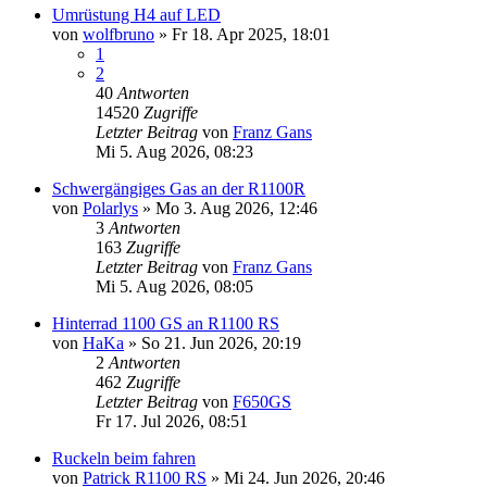
Umrüstung H4 auf LED
von
wolfbruno
»
Fr 18. Apr 2025, 18:01
1
2
40
Antworten
14520
Zugriffe
Letzter Beitrag
von
Franz Gans
Mi 5. Aug 2026, 08:23
Schwergängiges Gas an der R1100R
von
Polarlys
»
Mo 3. Aug 2026, 12:46
3
Antworten
163
Zugriffe
Letzter Beitrag
von
Franz Gans
Mi 5. Aug 2026, 08:05
Hinterrad 1100 GS an R1100 RS
von
HaKa
»
So 21. Jun 2026, 20:19
2
Antworten
462
Zugriffe
Letzter Beitrag
von
F650GS
Fr 17. Jul 2026, 08:51
Ruckeln beim fahren
von
Patrick R1100 RS
»
Mi 24. Jun 2026, 20:46