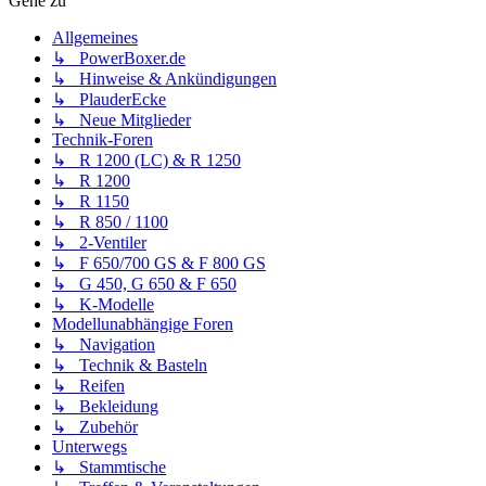
Gehe zu
Allgemeines
↳ PowerBoxer.de
↳ Hinweise & Ankündigungen
↳ PlauderEcke
↳ Neue Mitglieder
Technik-Foren
↳ R 1200 (LC) & R 1250
↳ R 1200
↳ R 1150
↳ R 850 / 1100
↳ 2-Ventiler
↳ F 650/700 GS & F 800 GS
↳ G 450, G 650 & F 650
↳ K-Modelle
Modellunabhängige Foren
↳ Navigation
↳ Technik & Basteln
↳ Reifen
↳ Bekleidung
↳ Zubehör
Unterwegs
↳ Stammtische