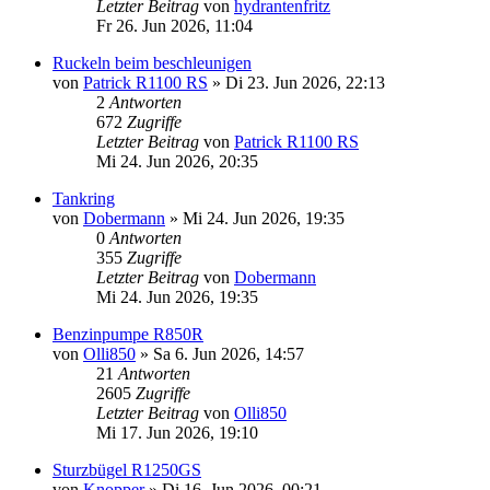
Letzter Beitrag
von
hydrantenfritz
Fr 26. Jun 2026, 11:04
Ruckeln beim beschleunigen
von
Patrick R1100 RS
»
Di 23. Jun 2026, 22:13
2
Antworten
672
Zugriffe
Letzter Beitrag
von
Patrick R1100 RS
Mi 24. Jun 2026, 20:35
Tankring
von
Dobermann
»
Mi 24. Jun 2026, 19:35
0
Antworten
355
Zugriffe
Letzter Beitrag
von
Dobermann
Mi 24. Jun 2026, 19:35
Benzinpumpe R850R
von
Olli850
»
Sa 6. Jun 2026, 14:57
21
Antworten
2605
Zugriffe
Letzter Beitrag
von
Olli850
Mi 17. Jun 2026, 19:10
Sturzbügel R1250GS
von
Knopper
»
Di 16. Jun 2026, 00:21