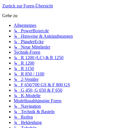
Zurück zur Foren-Übersicht
Gehe zu
Allgemeines
↳ PowerBoxer.de
↳ Hinweise & Ankündigungen
↳ PlauderEcke
↳ Neue Mitglieder
Technik-Foren
↳ R 1200 (LC) & R 1250
↳ R 1200
↳ R 1150
↳ R 850 / 1100
↳ 2-Ventiler
↳ F 650/700 GS & F 800 GS
↳ G 450, G 650 & F 650
↳ K-Modelle
Modellunabhängige Foren
↳ Navigation
↳ Technik & Basteln
↳ Reifen
↳ Bekleidung
↳ Zubehör