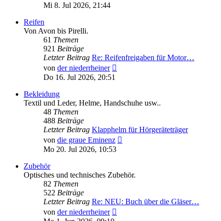
Beitrag
Mi 8. Jul 2026, 21:44
Reifen
Von Avon bis Pirelli.
61
Themen
921
Beiträge
Letzter Beitrag
Re: Reifenfreigaben für Motor…
Neuester
von
der niederrheiner
Beitrag
Do 16. Jul 2026, 20:51
Bekleidung
Textil und Leder, Helme, Handschuhe usw..
48
Themen
488
Beiträge
Letzter Beitrag
Klapphelm für Hörgeräteträger
Neuester
von
die graue Eminenz
Beitrag
Mo 20. Jul 2026, 10:53
Zubehör
Optisches und technisches Zubehör.
82
Themen
522
Beiträge
Letzter Beitrag
Re: NEU: Buch über die Gläser…
Neuester
von
der niederrheiner
Beitrag