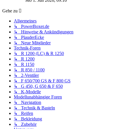
Mo 1. Jun 2026, 09:10
Gehe zu
Allgemeines
↳ PowerBoxer.de
↳ Hinweise & Ankündigungen
↳ PlauderEcke
↳ Neue Mitglieder
Technik-Foren
↳ R 1200 (LC) & R 1250
↳ R 1200
↳ R 1150
↳ R 850 / 1100
↳ 2-Ventiler
↳ F 650/700 GS & F 800 GS
↳ G 450, G 650 & F 650
↳ K-Modelle
Modellunabhängige Foren
↳ Navigation
↳ Technik & Basteln
↳ Reifen
↳ Bekleidung
↳ Zubehör