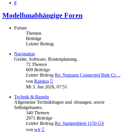
Suche
Modellunabhängige Foren
Forum
Themen
Beiträge
Letzter Beitrag
Navigation
Geräte, Software, Routenplanung.
72
Themen
609
Beiträge
Letzter Beitrag
Re: Nutzung Connected Ride Cr…
Neuester
von
Rainkra
Beitrag
Mi 3. Jun 2026, 07:51
Technik & Basteln
Allgemeine Technikfragen und -lösungen, sowie
Selbstgebautes.
340
Themen
2971
Beiträge
Letzter Beitrag
Re: Startproblem 1150 GS
Neuester
von
wjr